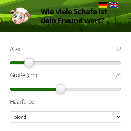
Wie viele Schafe ist
dein Freund wert?
Alter
22
Größe (cm)
176
Haarfarbe