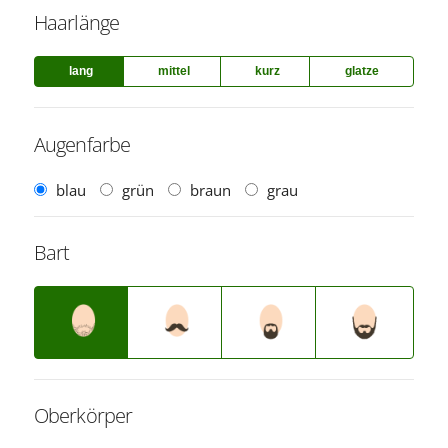
Haarlänge
lang
mittel
kurz
glatze
Augenfarbe
blau
grün
braun
grau
Bart
Oberkörper