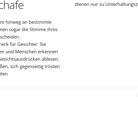
chafe
dienen nur zu Unterhaltungs
hre hinweg an bestimmte
nen sogar die Stimme ihres
scheiden.
rk für Gesichter. Sie
fen und Menschen erkennen
esichtsausdrücken ablesen.
en, sich gegenseitig trösten
iten
D